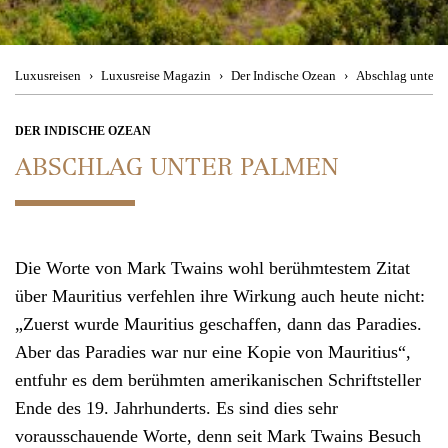
Besuchen Sie uns
im Travel Store
Magic Moments
Theresienstraße 1
Urban Hotspots
80333 München
Luxusreisen
Luxusreise Magazin
Der Indische Ozean
Abschlag unter 
Back to Nature
Mo. - Fr. 08:00 - 19:00 Uhr, Sa. 11:00 - 15:00 Uhr
DER INDISCHE OZEAN
ABSCHLAG UNTER PALMEN
Culinary Journey
Kontakt
Wir beraten
Reiseziele
Sie gerne telefonisch
Die Worte von Mark Twains wohl berühmtestem Zitat
über Mauritius verfehlen ihre Wirkung auch heute nicht:
München
+49 (0)89 90 77 88 99
„Zuerst wurde Mauritius geschaffen, dann das Paradies.
Zürich +41 (0)44 2 2 71 27 1
Aber das Paradies war nur eine Kopie von Mauritius“,
entfuhr es dem berühmten amerikanischen Schriftsteller
Mo. - Fr. 08:00 - 19:00 Uhr
,
Sa. 11:00 - 15:00 Uhr
Ende des 19. Jahrhunderts. Es sind dies sehr
vorausschauende Worte, denn seit Mark Twains Besuch