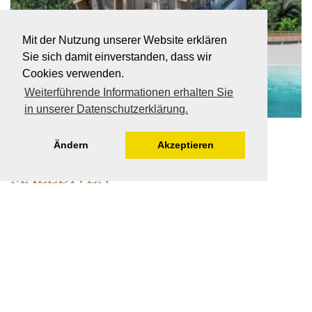
Mit der Nutzung unserer Website erklären
Sie sich damit einverstanden, dass wir
Cookies verwenden.
Weiterführende Informationen erhalten Sie
in unserer Datenschutzerklärung.
.HERE BAA ATOLL MALDIVES:
Ändern
Akzeptieren
KLEINSTE PRIVATINSEL DER
MALEDIVEN
Seit jeher stehen die Malediven für türkisblaues Wasser, weißen
Sand und luxuriöse Resorts. Im Dezember 2025 soll mit der
Eröffnung von .Here, einem der kleinsten Private Islands Resorts
der Welt
WEITERLESEN