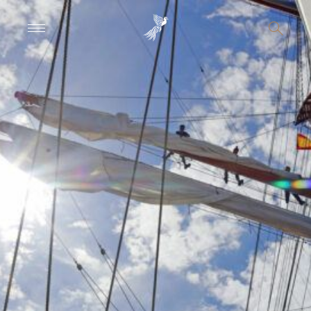
Afrika
Places To Be
Lassen Sie sich ein
individuelles Angebot erstellen
Asien
My Body My Soul
Planung starten
Europa
Fashion + Lifestyle
info@designreisen.de
Indischer Ozean
Openings
Karibik
Travel News
Südamerika
Inside DESIGNREISEN
Besuchen Sie uns
im Travel Store