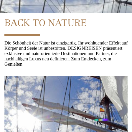
Magic Moments
Theresienstraße 1
80333 München
Urban Hotspots
BACK TO NATURE
Mo. - Fr. 08:00 - 19:00 Uhr, Sa. 11:00 - 15:00 Uhr
Back to Nature
Die Schönheit der Natur ist einzigartig. Ihr wohltuender Effekt auf
Körper und Seele ist unbestritten. DESIGNREISEN präsentiert
Culinary Journey
exklusive und naturorientierte Destinationen und Partner, die
nachhaltigen Luxus neu definieren. Zum Entdecken, zum
Kontakt
Genießen.
Wir beraten
Sie gerne telefonisch
Reiseziele
München
+49 (0)89 90 77 88 99
Zürich +41 (0)44 2 2 71 27 1
Mo. - Fr. 08:00 - 19:00 Uhr
,
Sa. 11:00 - 15:00 Uhr