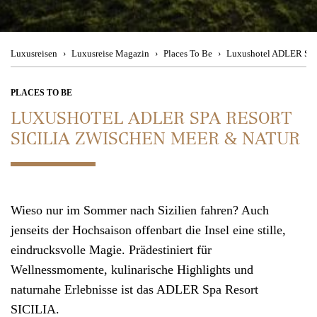
Besuchen Sie uns
im Travel Store
Magic Moments
Theresienstraße 1
Urban Hotspots
80333 München
Luxusreisen
Luxusreise Magazin
Places To Be
Luxushotel ADLER Spa 
Back to Nature
Mo. - Fr. 08:00 - 19:00 Uhr, Sa. 11:00 - 15:00 Uhr
PLACES TO BE
LUXUSHOTEL ADLER SPA RESORT
Culinary Journey
SICILIA ZWISCHEN MEER & NATUR
Kontakt
Wir beraten
Reiseziele
Sie gerne telefonisch
Wieso nur im Sommer nach Sizilien fahren? Auch
München
+49 (0)89 90 77 88 99
jenseits der Hochsaison offenbart die Insel eine stille,
Zürich +41 (0)44 2 2 71 27 1
eindrucksvolle Magie. Prädestiniert für
Wellnessmomente, kulinarische Highlights und
Mo. - Fr. 08:00 - 19:00 Uhr
,
Sa. 11:00 - 15:00 Uhr
naturnahe Erlebnisse ist das ADLER Spa Resort
SICILIA.