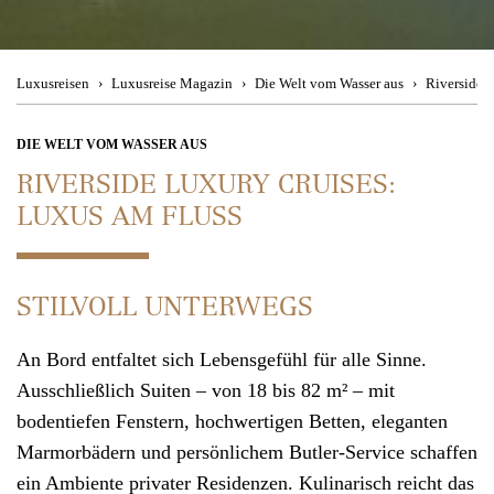
Besuchen Sie uns
im Travel Store
Magic Moments
Theresienstraße 1
Urban Hotspots
80333 München
Luxusreisen
Luxusreise Magazin
Die Welt vom Wasser aus
Riverside 
Back to Nature
Mo. - Fr. 08:00 - 19:00 Uhr, Sa. 11:00 - 15:00 Uhr
DIE WELT VOM WASSER AUS
RIVERSIDE LUXURY CRUISES:
Culinary Journey
LUXUS AM FLUSS
Kontakt
Wir beraten
Reiseziele
Sie gerne telefonisch
STILVOLL UNTERWEGS
München
+49 (0)89 90 77 88 99
An Bord entfaltet sich Lebensgefühl für alle Sinne.
Zürich +41 (0)44 2 2 71 27 1
Ausschließlich Suiten – von 18 bis 82 m² – mit
bodentiefen Fenstern, hochwertigen Betten, eleganten
Mo. - Fr. 08:00 - 19:00 Uhr
,
Sa. 11:00 - 15:00 Uhr
Marmorbädern und persönlichem Butler-Service schaffen
ein Ambiente privater Residenzen. Kulinarisch reicht das