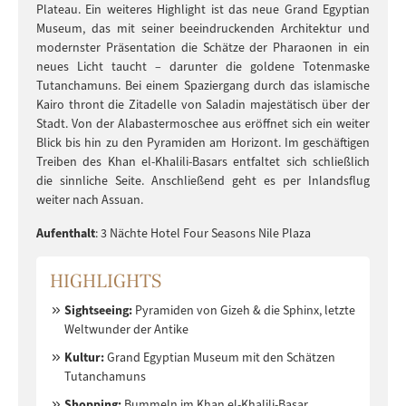
Plateau. Ein weiteres Highlight ist das neue Grand Egyptian
Museum, das mit seiner beeindruckenden Architektur und
modernster Präsentation die Schätze der Pharaonen in ein
neues Licht taucht – darunter die goldene Totenmaske
Tutanchamuns. Bei einem Spaziergang durch das islamische
Kairo thront die Zitadelle von Saladin majestätisch über der
Stadt. Von der Alabastermoschee aus eröffnet sich ein weiter
Blick bis hin zu den Pyramiden am Horizont. Im geschäftigen
Treiben des Khan el-Khalili-Basars entfaltet sich schließlich
die sinnliche Seite. Anschließend geht es per Inlandsflug
weiter nach Assuan.
Aufenthalt
: 3 Nächte Hotel Four Seasons Nile Plaza
HIGHLIGHTS
Sightseeing:
Pyramiden von Gizeh & die Sphinx, letzte
Weltwunder der Antike
Kultur:
Grand Egyptian Museum mit den Schätzen
Tutanchamuns
Shopping:
Bummeln im Khan el-Khalili-Basar