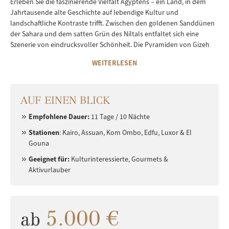
Erleben Sie die faszinierende Vielfalt Ägyptens – ein Land, in dem
Jahrtausende alte Geschichte auf lebendige Kultur und
landschaftliche Kontraste trifft. Zwischen den goldenen Sanddünen
der Sahara und dem satten Grün des Niltals entfaltet sich eine
Szenerie von eindrucksvoller Schönheit. Die Pyramiden von Gizeh
und die geheimnisvollen Tempelanlagen von Luxor und Abu Simbel
WEITERLESEN
erzählen von einer der ältesten Hochkulturen der Welt. Gleichzeitig
versprühen Städte wie Kairo mit ihren lebendigen Basaren,
Moscheen und Museen eine authentische Energie und das Rote Meer
besticht mit seinen türkisfarbenen Buchten und farbenprächtigen
AUF EINEN BLICK
Korallenriffen. Von luxuriösen Nilkreuzfahrten bis zu Wüstensafaris
Empfohlene Dauer:
11 Tage / 10 Nächte
mit Beduinen – Ägypten ist ein Land voller Kontraste, Magie und
zeitloser Faszination, das mit außergewöhnlichen Erlebnissen und
Stationen
: Kairo, Assuan, Kom Ombo, Edfu, Luxor & El
seiner einzigartigen Atmosphäre lange in Erinnerung bleibt.
Gouna
Geeignet für:
Kulturinteressierte, Gourmets &
Aktivurlauber
5.000 €
ab