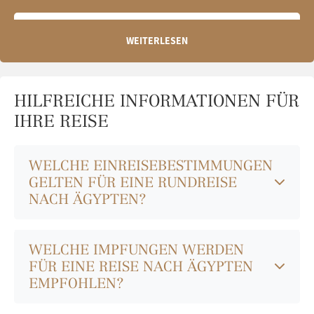
WHY WE LOVE IT
WEITERLESEN
Spektakulärer Nilblick im Herzen von Kairo
Perfekte Balance aus urbanem Luxus und orientalischem
Flair
HILFREICHE INFORMATIONEN FÜR
Idealer Rückzugsort nach Besuchen am Gizeh-Plateau
IHRE REISE
WELCHE EINREISEBESTIMMUNGEN
GELTEN FÜR EINE RUNDREISE
NACH ÄGYPTEN?
WELCHE IMPFUNGEN WERDEN
FÜR EINE REISE NACH ÄGYPTEN
EMPFOHLEN?