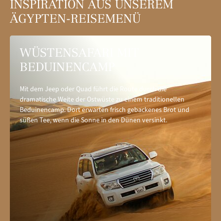
INSPIRATION AUS UNSEREM
ÄGYPTEN-REISEMENÜ
WÜSTENSAFARI MIT
BEDUINENCAMP
Mit dem Jeep oder Quad führt die Route durch die
dramatische Weite der Ostwüste zu einem traditionellen
Beduinencamp. Dort erwarten frisch gebackenes Brot und
süßen Tee, wenn die Sonne in den Dünen versinkt.