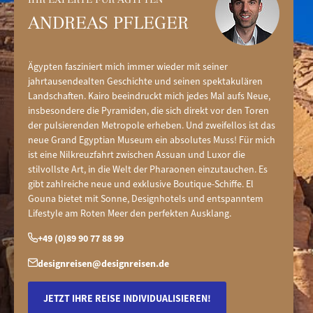
ANDREAS PFLEGER
Ägypten fasziniert mich immer wieder mit seiner
jahrtausendealten Geschichte und seinen spektakulären
Landschaften. Kairo beeindruckt mich jedes Mal aufs Neue,
insbesondere die Pyramiden, die sich direkt vor den Toren
der pulsierenden Metropole erheben. Und zweifellos ist das
neue Grand Egyptian Museum ein absolutes Muss! Für mich
ist eine Nilkreuzfahrt zwischen Assuan und Luxor die
stilvollste Art, in die Welt der Pharaonen einzutauchen. Es
gibt zahlreiche neue und exklusive Boutique-Schiffe. El
Gouna bietet mit Sonne, Designhotels und entspanntem
Lifestyle am Roten Meer den perfekten Ausklang.
+49 (0)89 90 77 88 99
designreisen@designreisen.de
JETZT IHRE REISE INDIVIDUALISIEREN!