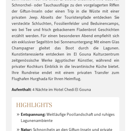
Schnorchel- oder Tauchausflüge zu den vorgelagerten Riffen
der Giftun-Inseln oder einen Trip in die Wüste mit einer
privaten Jeep. Abseits der Touristenpfade entdecken Sie
versteckte Schluchten, Fossilienfelder und Beduinencamps,
wo bei Tee und frisch gebackenem Fladenbrot Geschichten
erzählt werden. Für einen besonderen Abend empfiehlt sich
ein exklusiver Segeltörn bei Sonnenuntergang: Mit einem Glas
Champagner gleitet das Boot durch die Lagunen.
Kunstinteressierte entdecken im El Gouna Kulturzentrum
zeitgenössische Werke ägyptischer Künstler, während ein
privater Kochkurs Einblick in die levantinische Küche bietet.
Ihre Rundreise endet mit einem privaten Transfer zum
Flughafen Hurghada für Ihren Heimflug.
Aufenthalt
: 4 Nächte im Hotel Chedi El Gouna
HIGHLIGHTS
Entspannung:
Weitläufige Poollandschaft und ruhiges
Lagunenambiente
Natur:
Schnorcheln an den Giftun-Inseln und private