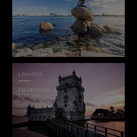
EPITOME OF
SCANDI COOL
LISSABON
CHARISMATIC &
VIBRANT