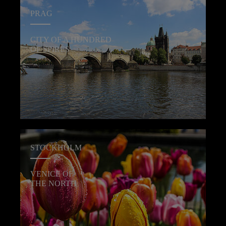
PRAG
CITY OF A HUNDRED
OF SPIRES
STOCKHOLM
VENICE OF
THE NORTH