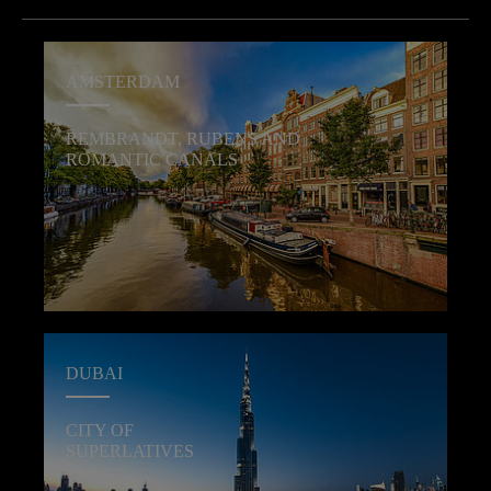
AMSTERDAM
REMBRANDT, RUBENS AND
ROMANTIC CANALS
DUBAI
CITY OF
SUPERLATIVES