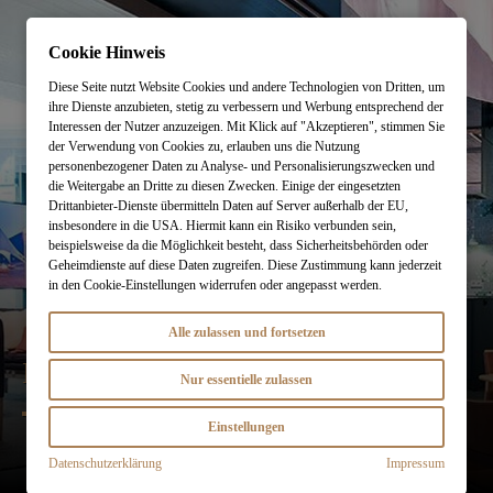
Online-Magazin
Cookie Hinweis
Reisethemen
Lassen Sie sich ein
individuelles Angebot erstellen
Diese Seite nutzt Website Cookies und andere Technologien von Dritten, um
ihre Dienste anzubieten, stetig zu verbessern und Werbung entsprechend der
Interessen der Nutzer anzuzeigen. Mit Klick auf "Akzeptieren", stimmen Sie
Newsletter
Planung starten
der Verwendung von Cookies zu, erlauben uns die Nutzung
personenbezogener Daten zu Analyse- und Personalisierungszwecken und
die Weitergabe an Dritte zu diesen Zwecken. Einige der eingesetzten
Städtereisen
Drittanbieter-Dienste übermitteln Daten auf Server außerhalb der EU,
info@designreisen.de
insbesondere in die USA. Hiermit kann ein Risiko verbunden sein,
beispielsweise da die Möglichkeit besteht, dass Sicherheitsbehörden oder
Merkzettel (
)
0
Geheimdienste auf diese Daten zugreifen. Diese Zustimmung kann jederzeit
in den Cookie-Einstellungen widerrufen oder angepasst werden.
Kontakt
Alle zulassen und fortsetzen
KARRIERE
Besuchen Sie uns
im Travel Store
Nur essentielle zulassen
Theresienstraße 1
Einstellungen
80333 München
Datenschutzerklärung
Impressum