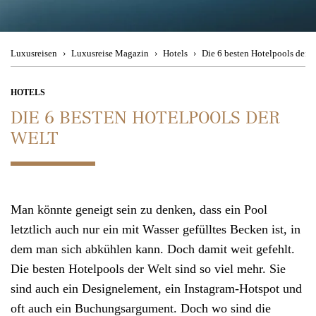
Besuchen Sie uns
im Travel Store
Magic Moments
Theresienstraße 1
Urban Hotspots
80333 München
Luxusreisen
Luxusreise Magazin
Hotels
Die 6 besten Hotelpools der W
Back to Nature
Mo. - Fr. 08:00 - 19:00 Uhr, Sa. 11:00 - 15:00 Uhr
HOTELS
DIE 6 BESTEN HOTELPOOLS DER
Culinary Journey
WELT
Kontakt
Wir beraten
Reiseziele
Sie gerne telefonisch
Man könnte geneigt sein zu denken, dass ein Pool
München
+49 (0)89 90 77 88 99
letztlich auch nur ein mit Wasser gefülltes Becken ist, in
Zürich +41 (0)44 2 2 71 27 1
dem man sich abkühlen kann. Doch damit weit gefehlt.
Die besten Hotelpools der Welt sind so viel mehr. Sie
Mo. - Fr. 08:00 - 19:00 Uhr
,
Sa. 11:00 - 15:00 Uhr
sind auch ein Designelement, ein Instagram-Hotspot und
oft auch ein Buchungsargument. Doch wo sind die