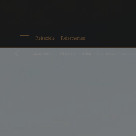
Reiseziele
Reisethemen
Luxusreisen
Reiseziele
Asien
Indonesien
Como Sh