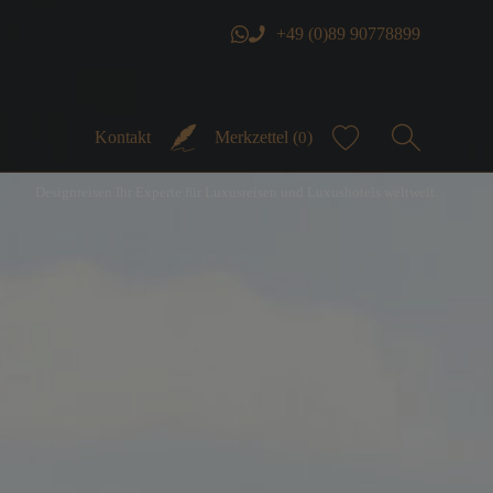
+49 (0)89 90778899
Kontakt
Merkzettel (
)
0
Designreisen Ihr Experte für Luxusreisen und Luxushotels weltweit.