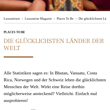
Besuchen Sie uns
im Travel Store
Magic Moments
Theresienstraße 1
Urban Hotspots
80333 München
Luxusreisen
Luxusreise Magazin
Places To Be
Die glücklichsten Länd
Back to Nature
Mo. - Fr. 08:00 - 19:00 Uhr, Sa. 11:00 - 15:00 Uhr
PLACES TO BE
DIE GLÜCKLICHSTEN LÄNDER DER
Culinary Journey
WELT
Kontakt
Wir beraten
Reiseziele
Sie gerne telefonisch
Alle Statistiken sagen es: In Bhutan, Vanuatu, Costa
München
+49 (0)89 90 77 88 99
Rica, Norwegen und der Schweiz leben die glücklichsten
Zürich +41 (0)44 2 2 71 27 1
Menschen der Welt. Wirkt eine Reise dorthin
möglicherweise ansteckend? Vielleicht. Einfach mal
Mo. - Fr. 08:00 - 19:00 Uhr
,
Sa. 11:00 - 15:00 Uhr
ausprobieren!