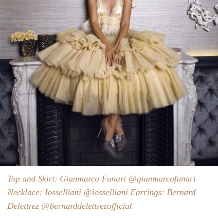
Top and Skirt: Gianmarco Funari @gianmarcofunari
Necklace: Iosselliani @iosselliani Earrings: Bernard
Delettrez @bernarddelettrezofficial