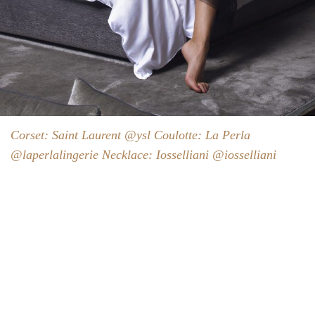
Corset: Saint Laurent @ysl Coulotte: La Perla
@laperlalingerie Necklace: Iosselliani @iosselliani