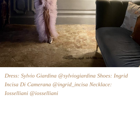
Dress: Sylvio Giardina @sylviogiardina Shoes: Ingrid
Incisa Di Camerana @ingrid_incisa Necklace:
Iosselliani @iosselliani