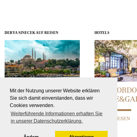
DERYA SINECEK AUF REISEN
HOTELS
DERYA SINECEK FÜR
CAN BORDO
Mit der Nutzung unserer Website erklären
Sie sich damit einverstanden, dass wir
SIE IN ISTANBUL
HOUSE&GA
Cookies verwenden.
Weiterführende Informationen erhalten Sie
WEITERLESEN
WEITERLESEN
in unserer Datenschutzerklärung.
Ändern
Akzeptieren