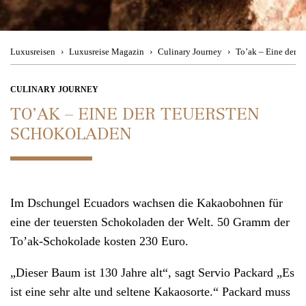
Besuchen Sie uns
im Travel Store
Magic Moments
Theresienstraße 1
Urban Hotspots
80333 München
Luxusreisen
Luxusreise Magazin
Culinary Journey
To’ak – Eine der t
Back to Nature
Mo. - Fr. 08:00 - 19:00 Uhr, Sa. 11:00 - 15:00 Uhr
CULINARY JOURNEY
TO’AK – EINE DER TEUERSTEN
Culinary Journey
SCHOKOLADEN
Kontakt
Wir beraten
Reiseziele
Sie gerne telefonisch
Im Dschungel
Ecuadors
wachsen die Kakaobohnen für
München
+49 (0)89 90 77 88 99
eine der teuersten Schokoladen der Welt. 50 Gramm der
Zürich +41 (0)44 2 2 71 27 1
To’ak-Schokolade kosten 230 Euro.
Mo. - Fr. 08:00 - 19:00 Uhr
,
„Dieser Baum ist 130 Jahre alt“, sagt Servio Packard „Es
Sa. 11:00 - 15:00 Uhr
ist eine sehr alte und seltene Kakaosorte.“ Packard muss