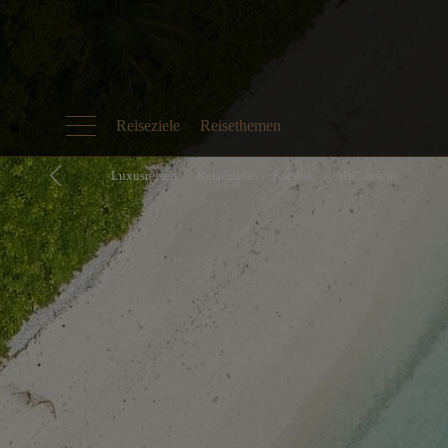
Reiseziele
Reisethemen
Luxusreisen
Reiseziele
Karibik
ABC Inseln