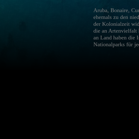
Aruba, Bonaire, Cur
ehemals zu den nied
der Kolonialzeit wi
die an Artenvielfalt
an Land haben die I
Nationalparks für j
BUCUTI & TARA BEACH RESO