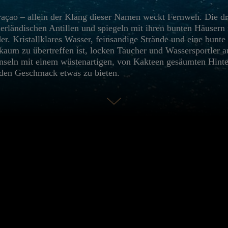
açao – allein der Klang dieser Namen weckt Fernweh. Die dr
erländischen Antillen und spiegeln mit ihren bunten Häusern 
der. Kristallklares Wasser, feinsandige Strände und eine bunt
 kaum zu übertreffen ist, locken Taucher und Wassersportler a
nseln mit einem wüstenartigen, von Kakteen gesäumten Hinte
eden Geschmack etwas zu bieten.
HOTELS
RT