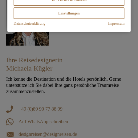
Nur essentielle zulassen
Einstellungen
Datenschutzerklärung
Impressum
Ihre Reisedesignerin
Michaela Kügler
Ich kenne die Destination und die Hotels persönlich. Gerne
unterstütze ich Sie dabei Ihre ganz persönliche Traumreise
zusammenzustellen.
+49 (0)89 90 77 88 99
Auf WhatsApp schreiben
designreisen@designreisen.de