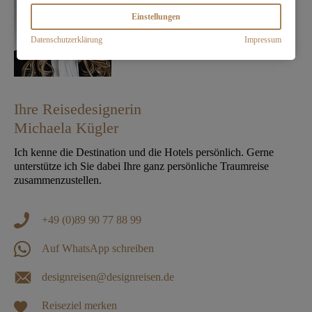
Einstellungen
Datenschutzerklärung
Impressum
Ihre Reisedesignerin
Michaela Kügler
Ich kenne die Destination und die Hotels persönlich. Gerne
unterstütze ich Sie dabei Ihre ganz persönliche Traumreise
zusammenzustellen.
+49 (0)89 90 77 88 99
Auf WhatsApp schreiben
designreisen@designreisen.de
Reiseziel merken