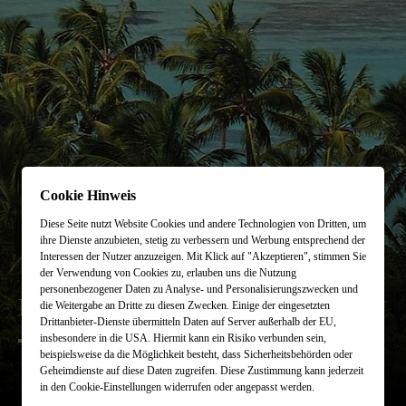
Online-Magazin
Reisethemen
Lassen Sie sich ein
individuelles Angebot erstellen
Newsletter
Planung starten
Städtereisen
info@designreisen.de
Cookie Hinweis
Merkzettel (
)
0
Diese Seite nutzt Website Cookies und andere Technologien von Dritten, um
ihre Dienste anzubieten, stetig zu verbessern und Werbung entsprechend der
Kontakt
Interessen der Nutzer anzuzeigen. Mit Klick auf "Akzeptieren", stimmen Sie
der Verwendung von Cookies zu, erlauben uns die Nutzung
personenbezogener Daten zu Analyse- und Personalisierungszwecken und
BRITISH VIRGIN ISLANDS
Besuchen Sie uns
im Travel Store
die Weitergabe an Dritte zu diesen Zwecken. Einige der eingesetzten
Drittanbieter-Dienste übermitteln Daten auf Server außerhalb der EU,
insbesondere in die USA. Hiermit kann ein Risiko verbunden sein,
Theresienstraße 1
beispielsweise da die Möglichkeit besteht, dass Sicherheitsbehörden oder
80333 München
Geheimdienste auf diese Daten zugreifen. Diese Zustimmung kann jederzeit
in den Cookie-Einstellungen widerrufen oder angepasst werden.