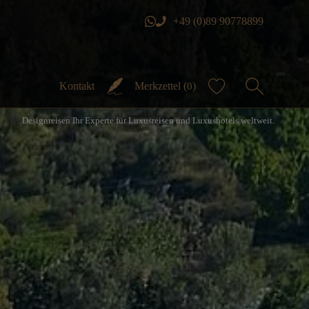
+49 (0)89 90778899
Kontakt
Merkzettel (
)
0
Designreisen Ihr Experte für Luxusreisen und Luxushotels weltweit.