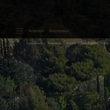
Reiseziele
Reisethemen
Luxusreisen
Reiseziele
Europa
Griechenland
The 