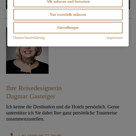
Alle zulassen und fortsetzen
Nur essentielle zulassen
Einstellungen
Datenschutzerklärung
Impressum
Ihre Reisedesignerin
Dagmar Gasteiger
Ich kenne die Destination und die Hotels persönlich. Gerne
unterstütze ich Sie dabei Ihre ganz persönliche Traumreise
zusammenzustellen.