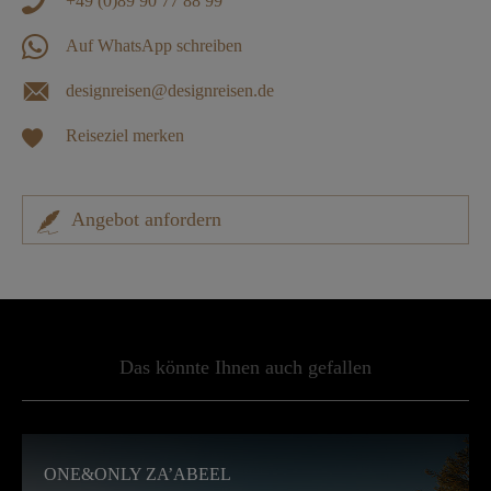
+49 (0)89 90 77 88 99
Auf WhatsApp schreiben
designreisen@designreisen.de
Reiseziel merken
Angebot anfordern
Das könnte Ihnen auch gefallen
ONE&ONLY ZA’ABEEL