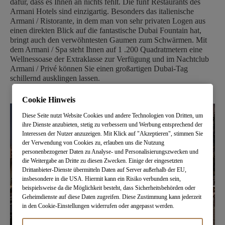
dafür, dass es Ihnen an nichts fehlt. Die fünf Restaurants des
Armani Hotels sind einzigartig. Besonders das italienische
Armani / Ristorante, in dem man von sehr privaten Logen aus
einen direkten Blick auf die fantastische Dubai Fountain hat,
bringt auch den verwöhntesten Gaumen zum Schwärmen. Mit
dem Armani / Spa steht Ihnen auf 1 .200 Quadratmetern eine
Wellnessoase der Extraklasse zur Verfügung und im Nachtclub
Armani / Privé können Sie einen großartigen Dubai-Tag
schillernd ausklingen lassen.
Cookie Hinweis
Diese Seite nutzt Website Cookies und andere Technologien von Dritten, um
ihre Dienste anzubieten, stetig zu verbessern und Werbung entsprechend der
Interessen der Nutzer anzuzeigen. Mit Klick auf "Akzeptieren", stimmen Sie
der Verwendung von Cookies zu, erlauben uns die Nutzung
personenbezogener Daten zu Analyse- und Personalisierungszwecken und
die Weitergabe an Dritte zu diesen Zwecken. Einige der eingesetzten
Drittanbieter-Dienste übermitteln Daten auf Server außerhalb der EU,
insbesondere in die USA. Hiermit kann ein Risiko verbunden sein,
beispielsweise da die Möglichkeit besteht, dass Sicherheitsbehörden oder
Geheimdienste auf diese Daten zugreifen. Diese Zustimmung kann jederzeit
in den Cookie-Einstellungen widerrufen oder angepasst werden.