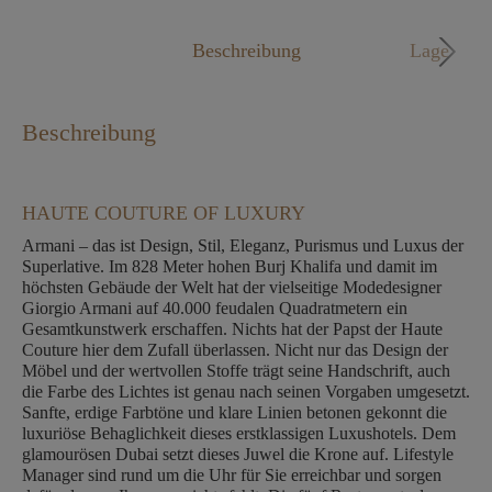
Mo. - Fr. 09:00 - 18:00 Uhr
Beschreibung
Lage
Beschreibung
HAUTE COUTURE OF LUXURY
Armani – das ist Design, Stil, Eleganz, Purismus und Luxus der
Superlative. Im 828 Meter hohen Burj Khalifa und damit im
höchsten Gebäude der Welt hat der vielseitige Modedesigner
Giorgio Armani auf 40.000 feudalen Quadratmetern ein
Gesamtkunstwerk erschaffen. Nichts hat der Papst der Haute
Couture hier dem Zufall überlassen. Nicht nur das Design der
Möbel und der wertvollen Stoffe trägt seine Handschrift, auch
die Farbe des Lichtes ist genau nach seinen Vorgaben umgesetzt.
Sanfte, erdige Farbtöne und klare Linien betonen gekonnt die
luxuriöse Behaglichkeit dieses erstklassigen Luxushotels. Dem
glamourösen Dubai setzt dieses Juwel die Krone auf. Lifestyle
Manager sind rund um die Uhr für Sie erreichbar und sorgen