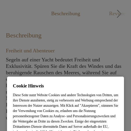
Mo. - Fr. 09:00 - 18:00 Uhr
Beschreibung
Reviere
Beschreibung
Freiheit und Abenteuer
Segeln auf einer Yacht bedeutet Freiheit und
Exklusivität. Spüren Sie die Kraft des Windes und das
beruhigende Rauschen des Meeres, während Sie auf
einer eleganten Yacht über das Wasser gleiten. Dank
hervorragender Segeleigenschaften genießen Sie nicht
Cookie Hinweis
nur höchsten Komfort, sondern auch unvergleichliche
Diese Seite nutzt Website Cookies und andere Technologien von Dritten, um
Momente der Entspannung. Ob Sie in einer einsamen
ihre Dienste anzubieten, stetig zu verbessern und Werbung entsprechend der
Bucht vor Anker gehen oder in einen repräsentativen
Interessen der Nutzer anzuzeigen. Mit Klick auf "Akzeptieren", stimmen Sie
Hafen einlaufen, dieses Erlebnis steht für puren Luxus
der Verwendung von Cookies zu, erlauben uns die Nutzung
personenbezogener Daten zu Analyse- und Personalisierungszwecken und
und erlesene Eleganz.
die Weitergabe an Dritte zu diesen Zwecken. Einige der eingesetzten
Drittanbieter-Dienste übermitteln Daten auf Server außerhalb der EU,