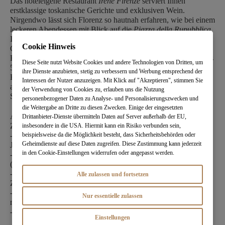
Das hoteleigene Restaurant
Irene Firenze
serviert Ihnen
erstklassige toskanische Gerichte und exklusiven Wein.
Nirgendwo lässt sich Florenz so hautnah erfahren, wie bei einem
leckeren Abendessen mit Blick auf die
Piazza della Rupubblica
.
In der Irene Bar lässt sich ein aufregender Tag bei einem
Cookie Hinweis
Cocktail oder Champagner perfekt abrunden. Im hoteleigenen
Fitnesscenter haben Sie die Möglichkeit, sich auszupowern. Das
Diese Seite nutzt Website Cookies und andere Technologien von Dritten, um
5-Sterne Hotel Savoy Florence, a Rocco Forte Hotel ist ein
ihre Dienste anzubieten, stetig zu verbessern und Werbung entsprechend der
Refugium im Herzen Florenz. Von hier lässt sich die
Interessen der Nutzer anzuzeigen. Mit Klick auf "Akzeptieren", stimmen Sie
ansteckende Energie der Stadt nicht nur hautnah miterleben –
der Verwendung von Cookies zu, erlauben uns die Nutzung
Sie werden Teil von ihr!
personenbezogener Daten zu Analyse- und Personalisierungszwecken und
die Weitergabe an Dritte zu diesen Zwecken. Einige der eingesetzten
Als DESIGNREISEN Kunde erhalten Sie folgende
Drittanbieter-Dienste übermitteln Daten auf Server außerhalb der EU,
Zusatzleistungen
insbesondere in die USA. Hiermit kann ein Risiko verbunden sein,
-100.00 Euro Guthaben für Food & Beverage für Zimmer und
beispielsweise da die Möglichkeit besteht, dass Sicherheitsbehörden oder
Geheimdienste auf diese Daten zugreifen. Diese Zustimmung kann jederzeit
Junior Suiten (einmalig per Aufenthalt)
in den Cookie-Einstellungen widerrufen oder angepasst werden.
-200.00 Euro Guthaben für Food & Beverage für Suiten
(einmalig per Aufenthalt)
-Höchste Priorität für ein Upgrade in eine höhere
Alle zulassen und fortsetzen
Zimmerkategorie beim Check-In (je nach Verfügbarkeit)
-Höchste Priorität für Early Check-In und Late Check-out (je
Nur essentielle zulassen
nach Verfügbarkeit)
-VIP Status
Einstellungen