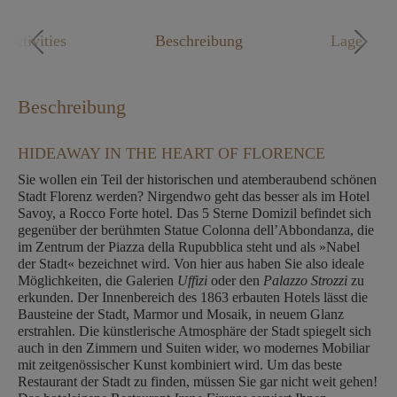
Mo. - Fr. 09:00 - 18:00 Uhr
Activities
Beschreibung
Lage
Beschreibung
HIDEAWAY IN THE HEART OF FLORENCE
Sie wollen ein Teil der historischen und atemberaubend schönen
Stadt Florenz werden? Nirgendwo geht das besser als im Hotel
Savoy, a Rocco Forte hotel. Das 5 Sterne Domizil befindet sich
gegenüber der berühmten Statue Colonna dell’Abbondanza, die
im Zentrum der Piazza della Rupubblica steht und als »Nabel
der Stadt« bezeichnet wird. Von hier aus haben Sie also ideale
Möglichkeiten, die Galerien
Uffizi
oder den
Palazzo Strozzi
zu
erkunden. Der Innenbereich des 1863 erbauten Hotels lässt die
Bausteine der Stadt, Marmor und Mosaik, in neuem Glanz
erstrahlen. Die künstlerische Atmosphäre der Stadt spiegelt sich
auch in den Zimmern und Suiten wider, wo modernes Mobiliar
mit zeitgenössischer Kunst kombiniert wird. Um das beste
Restaurant der Stadt zu finden, müssen Sie gar nicht weit gehen!