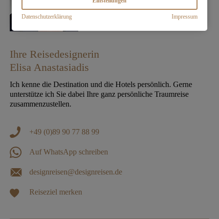
Einstellungen
Datenschutzerklärung
Impressum
Ihre Reisedesignerin
Elisa Anastasiadis
Ich kenne die Destination und die Hotels persönlich. Gerne
unterstütze ich Sie dabei Ihre ganz persönliche Traumreise
zusammenzustellen.
+49 (0)89 90 77 88 99
Auf WhatsApp schreiben
designreisen@designreisen.de
Reiseziel merken