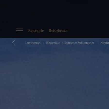
Reiseziele
Reisethemen
Luxusreisen
Reiseziele
Indischer Subkontinent
Nordi