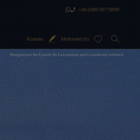
+49 (0)89 90778899
Kontakt
Merkzettel (
)
0
Designreisen Ihr Experte für Luxusreisen und Luxushotels weltweit.