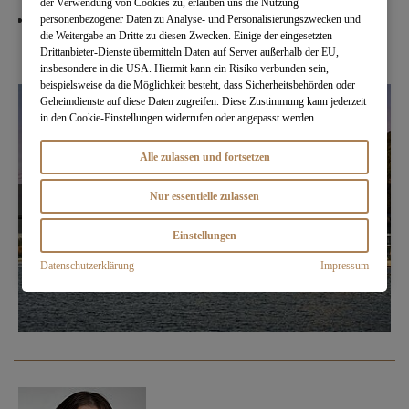
der Verwendung von Cookies zu, erlauben uns die Nutzung
Bei Buchung bis 3 Tage vor Abreise erhalten Sie bis
personenbezogener Daten zu Analyse- und Personalisierungszwecken und
die Weitergabe an Dritte zu diesen Zwecken. Einige der eingesetzten
zu 20% Ermäßigung
Drittanbieter-Dienste übermitteln Daten auf Server außerhalb der EU,
insbesondere in die USA. Hiermit kann ein Risiko verbunden sein,
beispielsweise da die Möglichkeit besteht, dass Sicherheitsbehörden oder
Geheimdienste auf diese Daten zugreifen. Diese Zustimmung kann jederzeit
in den Cookie-Einstellungen widerrufen oder angepasst werden.
Alle zulassen und fortsetzen
Nur essentielle zulassen
Einstellungen
Datenschutzerklärung
Impressum