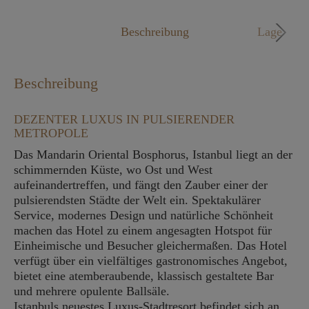
Mo. - Fr. 09:00 - 18:00 Uhr
Beschreibung
Lage
Beschreibung
DEZENTER LUXUS IN PULSIERENDER
METROPOLE
Das Mandarin Oriental Bosphorus, Istanbul liegt an der
schimmernden Küste, wo Ost und West
aufeinandertreffen, und fängt den Zauber einer der
pulsierendsten Städte der Welt ein. Spektakulärer
Service, modernes Design und natürliche Schönheit
machen das Hotel zu einem angesagten Hotspot für
Einheimische und Besucher gleichermaßen. Das Hotel
verfügt über ein vielfältiges gastronomisches Angebot,
bietet eine atemberaubende, klassisch gestaltete Bar
und mehrere opulente Ballsäle.
Istanbuls neuestes Luxus-Stadtresort befindet sich an