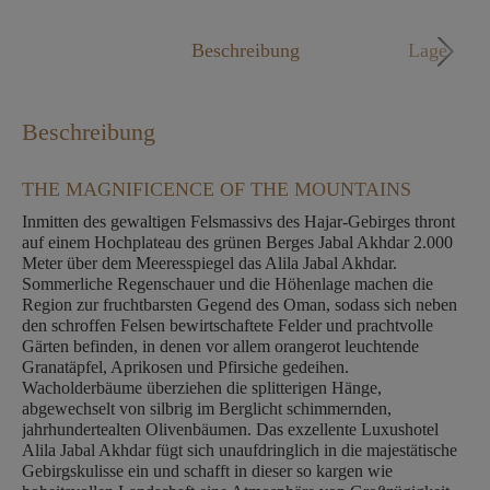
Mo. - Fr. 09:00 - 18:00 Uhr
Beschreibung
Lage
Beschreibung
THE MAGNIFICENCE OF THE MOUNTAINS
Inmitten des gewaltigen Felsmassivs des Hajar-Gebirges thront
auf einem Hochplateau des grünen Berges Jabal Akhdar 2.000
Meter über dem Meeresspiegel das Alila Jabal Akhdar.
Sommerliche Regenschauer und die Höhenlage machen die
Region zur fruchtbarsten Gegend des Oman, sodass sich neben
den schroffen Felsen bewirtschaftete Felder und prachtvolle
Gärten befinden, in denen vor allem orangerot leuchtende
Granatäpfel, Aprikosen und Pfirsiche gedeihen.
Wacholderbäume überziehen die splitterigen Hänge,
abgewechselt von silbrig im Berglicht schimmernden,
jahrhundertealten Olivenbäumen. Das exzellente Luxushotel
Alila Jabal Akhdar fügt sich unaufdringlich in die majestätische
Gebirgskulisse ein und schafft in dieser so kargen wie