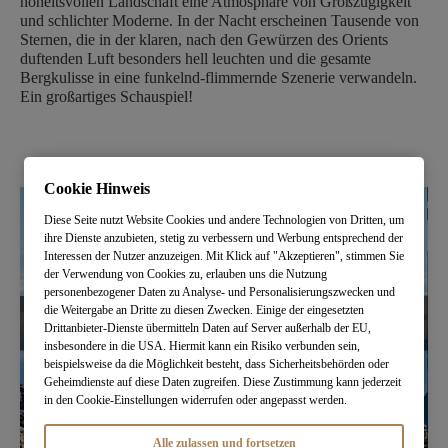
hoheitsvollen Landschaft eine Atmosphäre von Großzügigkeit
und schlichter Moderne. In der Nacht erscheinen Tausende von
Sternen, die in der klaren, nach den Gewürzen des Orients
duftenden Luft besonders hell leuchten und die gesamte
Bergkulisse in eine funkelnd-flimmernde Szenerie verwandeln.
Ein großartiges Schauspiel!
Cookie Hinweis
Diese Seite nutzt Website Cookies und andere Technologien von Dritten, um
ihre Dienste anzubieten, stetig zu verbessern und Werbung entsprechend der
Interessen der Nutzer anzuzeigen. Mit Klick auf "Akzeptieren", stimmen Sie
der Verwendung von Cookies zu, erlauben uns die Nutzung
personenbezogener Daten zu Analyse- und Personalisierungszwecken und
die Weitergabe an Dritte zu diesen Zwecken. Einige der eingesetzten
Drittanbieter-Dienste übermitteln Daten auf Server außerhalb der EU,
insbesondere in die USA. Hiermit kann ein Risiko verbunden sein,
beispielsweise da die Möglichkeit besteht, dass Sicherheitsbehörden oder
Geheimdienste auf diese Daten zugreifen. Diese Zustimmung kann jederzeit
in den Cookie-Einstellungen widerrufen oder angepasst werden.
Alle zulassen und fortsetzen