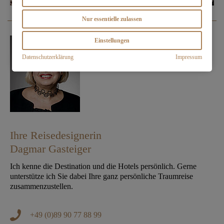
Nur essentielle zulassen
Einstellungen
Datenschutzerklärung
Impressum
Ihre Reisedesignerin
Dagmar Gasteiger
Ich kenne die Destination und die Hotels persönlich. Gerne
unterstütze ich Sie dabei Ihre ganz persönliche Traumreise
zusammenzustellen.
+49 (0)89 90 77 88 99