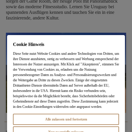
sorgen der Game Room, der riesige Pool mit Panoramablick
sowie das moderne Fitnessstudio. Lernen Sie Uruguay bei
spannenden Ausflügen kennen und tauchen Sie ein in eine
faszinierende, andere Kultur.
Cookie Hinweis
Diese Seite nutzt Website Cookies und andere Technologien von Dritten, um
ihre Dienste anzubieten, stetig zu verbessern und Werbung entsprechend der
Interessen der Nutzer anzuzeigen. Mit Klick auf "Akzeptieren", stimmen Sie
der Verwendung von Cookies zu, erlauben uns die Nutzung
personenbezogener Daten zu Analyse- und Personalisierungszwecken und
die Weitergabe an Dritte zu diesen Zwecken. Einige der eingesetzten
Drittanbieter-Dienste übermitteln Daten auf Server außerhalb der EU,
insbesondere in die USA. Hiermit kann ein Risiko verbunden sein,
beispielsweise da die Möglichkeit besteht, dass Sicherheitsbehörden oder
Geheimdienste auf diese Daten zugreifen. Diese Zustimmung kann jederzeit
in den Cookie-Einstellungen widerrufen oder angepasst werden.
Alle zulassen und fortsetzen