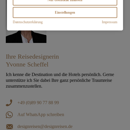
Nur essentielle zulassen
Einstellungen
Datenschutzerklärung
Impressum
Ihre Reisedesignerin
Yvonne Scheffel
Ich kenne die Destination und die Hotels persönlich. Gerne
unterstütze ich Sie dabei Ihre ganz persönliche Traumreise
zusammenzustellen.
+49 (0)89 90 77 88 99
Auf WhatsApp schreiben
designreisen@designreisen.de