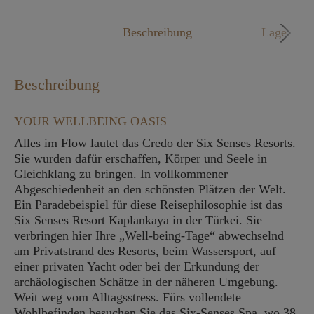
Mo. - Fr. 09:00 - 18:00 Uhr
Beschreibung
Lage
Beschreibung
YOUR WELLBEING OASIS
Alles im Flow lautet das Credo der Six Senses Resorts.
Sie wurden dafür erschaffen, Körper und Seele in
Gleichklang zu bringen. In vollkommener
Abgeschiedenheit an den schönsten Plätzen der Welt.
Ein Paradebeispiel für diese Reisephilosophie ist das
Six Senses Resort Kaplankaya in der Türkei. Sie
verbringen hier Ihre „Well-being-Tage“ abwechselnd
am Privatstrand des Resorts, beim Wassersport, auf
einer privaten Yacht oder bei der Erkundung der
archäologischen Schätze in der näheren Umgebung.
Weit weg vom Alltagsstress. Fürs vollendete
Wohlbefinden besuchen Sie das Six-Senses Spa, wo 38