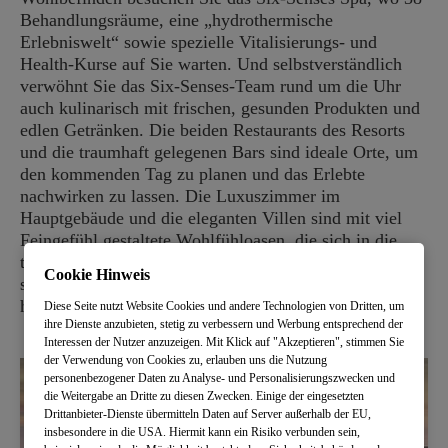
Behandlungsräume, eine „hydrothermische
Erlebniswelt“ sowie spezielle Vitalisierungs- und
Health-Kurse auf Sie warten. Und selbstverständlich
verwöhnt Sie das Six-Senses-Team rund um die Uhr
auch kulinarisch mit frischen, gesunden Produkten und
edlen Getränken. Die beiden Restaurants des Resorts
und die traumhaft gelegenen Bars sind ideale Orte, um
den kommenden Tag zu planen und das Erlebte
nachwirken zu lassen. Die Luxuszimmer im
Hauptgebäude und die eleganten Villen sind mit viel
Feingefühl gestaltete Wohlfühloasen, die sich in die
typische Ägäis-Szenerie mit feinsandigen Buchten,
Cookie Hinweis
schroffen Felsen und der lieblichen Vegetation
harmonisch einfügen.
Diese Seite nutzt Website Cookies und andere Technologien von Dritten, um
ihre Dienste anzubieten, stetig zu verbessern und Werbung entsprechend der
Interessen der Nutzer anzuzeigen. Mit Klick auf "Akzeptieren", stimmen Sie
der Verwendung von Cookies zu, erlauben uns die Nutzung
personenbezogener Daten zu Analyse- und Personalisierungszwecken und
die Weitergabe an Dritte zu diesen Zwecken. Einige der eingesetzten
Drittanbieter-Dienste übermitteln Daten auf Server außerhalb der EU,
insbesondere in die USA. Hiermit kann ein Risiko verbunden sein,