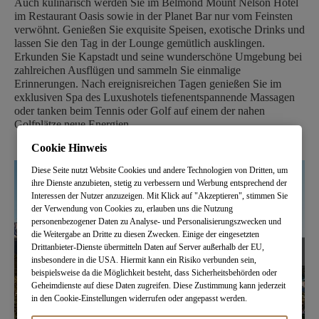
Auch kulinarisch werden Sie im Belmond Mount Nelson Hotel
im Restaurant Oasis sowie in der Planet Bar nur vom Feinsten
verwöhnt. Genießen Sie exquisite Speisen, exotische Drinks und
lassen Sie den Tag in der Lounge gemütlich ausklingen.
Erkunden Sie Kapstadt und seine wunderschöne Umgebung bei
zahlreichen Ausflügen und sammeln Sie einmalige
Erinnerungen. Nach ereignisreichen Tagen genießen Sie im
exklusiven Spa des Luxushotels tiefenentspannende Massagen
oder tanken beim Tennis oder Golf auf einem der nahen
Golfplätze neue Energien.
Cookie Hinweis
Diese Seite nutzt Website Cookies und andere Technologien von Dritten, um
ihre Dienste anzubieten, stetig zu verbessern und Werbung entsprechend der
Interessen der Nutzer anzuzeigen. Mit Klick auf "Akzeptieren", stimmen Sie
der Verwendung von Cookies zu, erlauben uns die Nutzung
personenbezogener Daten zu Analyse- und Personalisierungszwecken und
die Weitergabe an Dritte zu diesen Zwecken. Einige der eingesetzten
Drittanbieter-Dienste übermitteln Daten auf Server außerhalb der EU,
insbesondere in die USA. Hiermit kann ein Risiko verbunden sein,
beispielsweise da die Möglichkeit besteht, dass Sicherheitsbehörden oder
Geheimdienste auf diese Daten zugreifen. Diese Zustimmung kann jederzeit
in den Cookie-Einstellungen widerrufen oder angepasst werden.