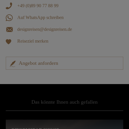
+49 (0)89 90 77 88 99
Auf WhatsApp schreiben
designreisen@designreisen.de
Reiseziel merken
Angebot anfordern
Das könnte Ihnen auch gefallen