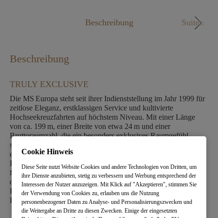
Mo. - Fr. 09:00 - 18:00 Uhr
Beschreibung
Suiten
Beschreibung
TRULY EXCLUSIVE
Die MS Europa steht seit ihrer Indienststellung im Jahr 1999 für
zeitlose Eleganz, erstklassigen Service und kultivierte
Hochseekreuzfahrten auf höchstem Niveau. Mit einer Länge
von ca. 199 m, einer Breite von etwa 24 m und einer
Bruttoraumzahl, die ein besonders exklusives Raumgefühl
schafft, bietet das Schiff Platz für rund 400 Gäste, betreut von
Cookie Hinweis
etwa 285 Crewmitgliedern – ein außergewöhnlich persönliches
Betreuungsverhältnis. An Bord entfaltet sich eine Atmosphäre
Diese Seite nutzt Website Cookies und andere Technologien von Dritten, um
feinster Zurückhaltung, gepaart mit luxuriöser Ausstattung und
ihre Dienste anzubieten, stetig zu verbessern und Werbung entsprechend der
differenziertem Service. Die Europa erstreckt sich über sieben
Interessen der Nutzer anzuzeigen. Mit Klick auf "Akzeptieren", stimmen Sie
Passagierdecks, auf denen sich großzügige Suiten, stilvolle
der Verwendung von Cookies zu, erlauben uns die Nutzung
Restaurants und exklusive Rückzugsorte harmonisch verbinden.
personenbezogener Daten zu Analyse- und Personalisierungszwecken und
die Weitergabe an Dritte zu diesen Zwecken. Einige der eingesetzten