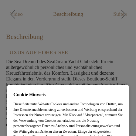
Mo. - Fr. 09:00 - 18:00 Uhr
Video
Beschreibung
Suiten
Beschreibung
LUXUS AUF HOHER SEE
Die Sea Dream I des SeaDream Yacht Club steht für ein
außergewöhnlich persönliches und yachtähnliches
Kreuzfahrterlebnis, das Komfort, Lässigkeit und dezente
Eleganz in den Vordergrund stellt. Dieses Boutique-Schiff
kombiniert eine familiäre Atmosphäre mit hohem Service-Level
in stilvoller, maritim inspirierter Umgebung. Mit einer
Cookie Hinweis
kompakten Silhouette und großzügigen Außendecks bietet die
Sea Dream I einen einzigartigen Mix aus privater Yacht und
Diese Seite nutzt Website Cookies und andere Technologien von Dritten, um
gehobenem Resort-Lifestyle auf See. Jeder Winkel des Schiffs
ihre Dienste anzubieten, stetig zu verbessern und Werbung entsprechend der
lädt dazu ein, den Blick über den Horizont schweifen zu lassen,
Interessen der Nutzer anzuzeigen. Mit Klick auf "Akzeptieren", stimmen Sie
während eine zuvorkommende Crew dafür sorgt, dass
der Verwendung von Cookies zu, erlauben uns die Nutzung
Gastfreundschaft und Wohlbefinden im Mittelpunkt stehen.
personenbezogener Daten zu Analyse- und Personalisierungszwecken und
die Weitergabe an Dritte zu diesen Zwecken. Einige der eingesetzten