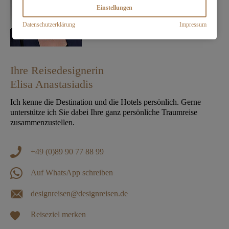
Einstellungen
Datenschutzerklärung
Impressum
Ihre Reisedesignerin
Elisa Anastasiadis
Ich kenne die Destination und die Hotels persönlich. Gerne
unterstütze ich Sie dabei Ihre ganz persönliche Traumreise
zusammenzustellen.
+49 (0)89 90 77 88 99
Auf WhatsApp schreiben
designreisen@designreisen.de
Reiseziel merken