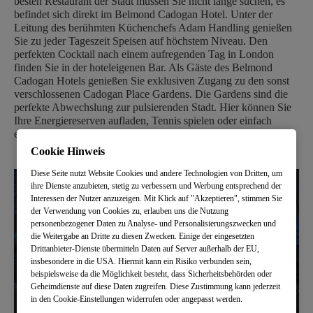
besten Restaurant der Stadt müssen Sie nicht lange suchen, es
befindet sich direkt im Belmond Cadogan Hotel. Unter der
Leitung des berühmten Küchenchefs Adam Handling genießen
Sie zu jeder Tageszeit Speisen auf höchstem Niveau. Den
perfekten Cocktail nach einem aufregenden Tag in London
finden Sie in der hoteleigenen Bar. Als Gäste des Belmond
Cadogan Hotels genießen Sie exklusiven Zugang zu den sonst
verschlossenen Cadogan Place Gardens. Die Gardens sind die
perfekte Abwechslung zur pulsierenden Stadt. Hier können Sie
Ihre Energiereserven aufladen, Tennis spielen oder einfach
einmal tief durchatmen.
Cookie Hinweis
Diese Seite nutzt Website Cookies und andere Technologien von Dritten, um
ihre Dienste anzubieten, stetig zu verbessern und Werbung entsprechend der
Interessen der Nutzer anzuzeigen. Mit Klick auf "Akzeptieren", stimmen Sie
der Verwendung von Cookies zu, erlauben uns die Nutzung
personenbezogener Daten zu Analyse- und Personalisierungszwecken und
die Weitergabe an Dritte zu diesen Zwecken. Einige der eingesetzten
Drittanbieter-Dienste übermitteln Daten auf Server außerhalb der EU,
insbesondere in die USA. Hiermit kann ein Risiko verbunden sein,
beispielsweise da die Möglichkeit besteht, dass Sicherheitsbehörden oder
Geheimdienste auf diese Daten zugreifen. Diese Zustimmung kann jederzeit
in den Cookie-Einstellungen widerrufen oder angepasst werden.