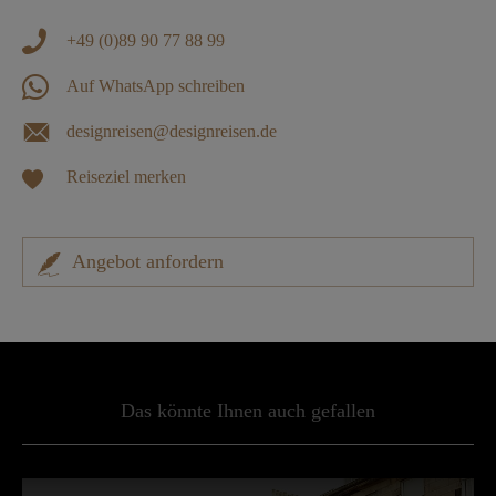
+49 (0)89 90 77 88 99
Auf WhatsApp schreiben
designreisen@designreisen.de
Reiseziel merken
Angebot anfordern
Das könnte Ihnen auch gefallen