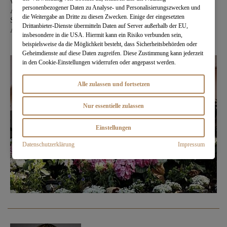
wieder vergessen werden.
personenbezogener Daten zu Analyse- und Personalisierungszwecken und
Ausgezeichnet wurde das Hotel Bel-Air für seinen tadellosen
die Weitergabe an Dritte zu diesen Zwecken. Einige der eingesetzten
Service, die luxuriös ausgestatteten Zimmer und die charmante
Drittanbieter-Dienste übermitteln Daten auf Server außerhalb der EU,
Atmosphäre.
insbesondere in die USA. Hiermit kann ein Risiko verbunden sein,
beispielsweise da die Möglichkeit besteht, dass Sicherheitsbehörden oder
Geheimdienste auf diese Daten zugreifen. Diese Zustimmung kann jederzeit
in den Cookie-Einstellungen widerrufen oder angepasst werden.
Alle zulassen und fortsetzen
Nur essentielle zulassen
Einstellungen
Datenschutzerklärung
Impressum