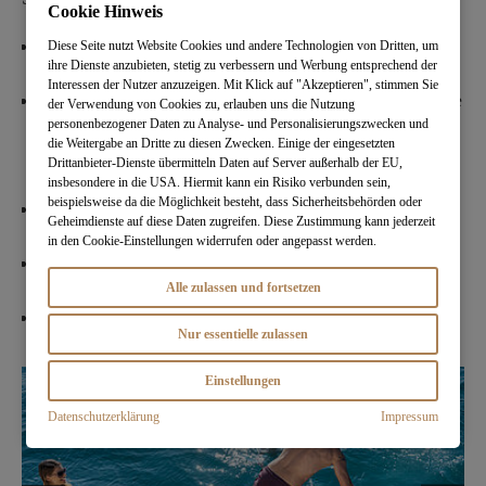
Cookie Hinweis
Intensive, entspannte Quality-Time, die die Bindung
Diese Seite nutzt Website Cookies und andere Technologien von Dritten, um
ihre Dienste anzubieten, stetig zu verbessern und Werbung entsprechend der
auch im Alltag stärkt.
Interessen der Nutzer anzuzeigen. Mit Klick auf "Akzeptieren", stimmen Sie
Für jeden ist was dabei. Ein Segeltörn ist die perfekte
der Verwendung von Cookies zu, erlauben uns die Nutzung
Kombination aus einem Hauch von Jetset,
personenbezogener Daten zu Analyse- und Personalisierungszwecken und
die Weitergabe an Dritte zu diesen Zwecken. Einige der eingesetzten
aufregendem Erlebnissen und wohltuender
Drittanbieter-Dienste übermitteln Daten auf Server außerhalb der EU,
Entspannung.
insbesondere in die USA. Hiermit kann ein Risiko verbunden sein,
beispielsweise da die Möglichkeit besteht, dass Sicherheitsbehörden oder
Kinder sind meist entspannter und zufriedener an
Geheimdienste auf diese Daten zugreifen. Diese Zustimmung kann jederzeit
Bord als in einem Mini-Club im Hotel.
in den Cookie-Einstellungen widerrufen oder angepasst werden.
Alle haben Platz: Klein-Familie, Groß-Familie oder
zwei Familien.
Alle zulassen und fortsetzen
Lebenslange Kindheitserinnerungen.
Nur essentielle zulassen
Einstellungen
Datenschutzerklärung
Impressum