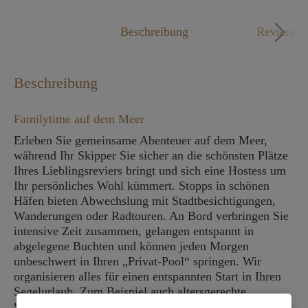
Mo. - Fr. 09:00 - 18:00 Uhr
Beschreibung
Reviere
Beschreibung
Familytime auf dem Meer
Erleben Sie gemeinsame Abenteuer auf dem Meer,
während Ihr Skipper Sie sicher an die schönsten Plätze
Ihres Lieblingsreviers bringt und sich eine Hostess um
Ihr persönliches Wohl kümmert. Stopps in schönen
Häfen bieten Abwechslung mit Stadtbesichtigungen,
Wanderungen oder Radtouren. An Bord verbringen Sie
intensive Zeit zusammen, gelangen entspannt in
abgelegene Buchten und können jeden Morgen
unbeschwert in Ihren „Privat-Pool“ springen. Wir
organisieren alles für einen entspannten Start in Ihren
Segelurlaub. Zum Beispiel auch altersgerechte
Sicherheitsvorkehrungen für Babys und Kleinkinder.