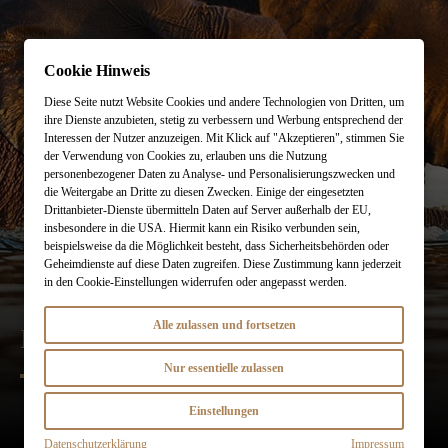
Online-Magazin
Cookie Hinweis
Reisethemen
Lassen Sie sich ein
individuelles Angebot erstellen
Diese Seite nutzt Website Cookies und andere Technologien von Dritten, um
ihre Dienste anzubieten, stetig zu verbessern und Werbung entsprechend der
Newsletter
Planung starten
Interessen der Nutzer anzuzeigen. Mit Klick auf "Akzeptieren", stimmen Sie
der Verwendung von Cookies zu, erlauben uns die Nutzung
personenbezogener Daten zu Analyse- und Personalisierungszwecken und
Städtereisen
info@designreisen.de
die Weitergabe an Dritte zu diesen Zwecken. Einige der eingesetzten
Drittanbieter-Dienste übermitteln Daten auf Server außerhalb der EU,
insbesondere in die USA. Hiermit kann ein Risiko verbunden sein,
Merkzettel (
)
0
beispielsweise da die Möglichkeit besteht, dass Sicherheitsbehörden oder
Geheimdienste auf diese Daten zugreifen. Diese Zustimmung kann jederzeit
Kontakt
in den Cookie-Einstellungen widerrufen oder angepasst werden.
Alle zulassen und fortsetzen
MALAWI
Besuchen Sie uns
im Travel Store
Nur essentielle zulassen
Theresienstraße 1
80333 München
Einstellungen
Datenschutzerklärung
Impressum