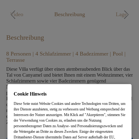
Mo. - Fr. 09:00 - 18:00 Uhr
Video
Beschreibung
Lage
Beschreibung
8 Personen | 4 Schlafzimmer | 4 Badezimmer | Pool |
Terrasse
Diese Villa verfügt über einen atemberaubenden Blick über das
Tal von Canyamel und bietet Ihnen mit einem Wohnzimmer, vier
Schlafzimmern sowie vier Badezimmern genügend
Möglichkeiten zum Entspannen. Verbringen Sie den Tag am
privaten Pool oder lassen Sie sich in der vollausgestatteten
Cookie Hinweis
Küche eine leichte Mahlzeit zubereiten. Die weichen Betten und
Diese Seite nutzt Website Cookies und andere Technologien von Dritten, um
die eleganten Marmorbäder mit Bottega Veneta-Produkten
ihre Dienste anzubieten, stetig zu verbessern und Werbung entsprechend der
runden Ihren Aufenthalt ab. Zusätzlich bietet Ihnen diese Villa
Interessen der Nutzer anzuzeigen. Mit Klick auf "Akzeptieren", stimmen Sie
einen privaten Parkplatz, sowie einen uneingeschränkten
der Verwendung von Cookies zu, erlauben uns die Nutzung
Zugang zu allen Dienstleistungen des Hotels.
personenbezogener Daten zu Analyse- und Personalisierungszwecken und
die Weitergabe an Dritte zu diesen Zwecken. Einige der eingesetzten
Drittanbieter-Dienste übermitteln Daten auf Server außerhalb der EU,