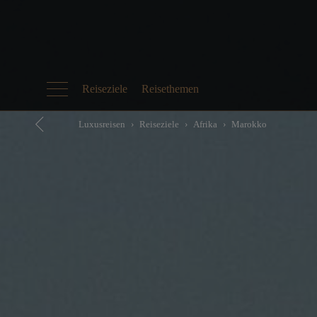
Reiseziele
Reisethemen
Luxusreisen
Reiseziele
Afrika
Marokko