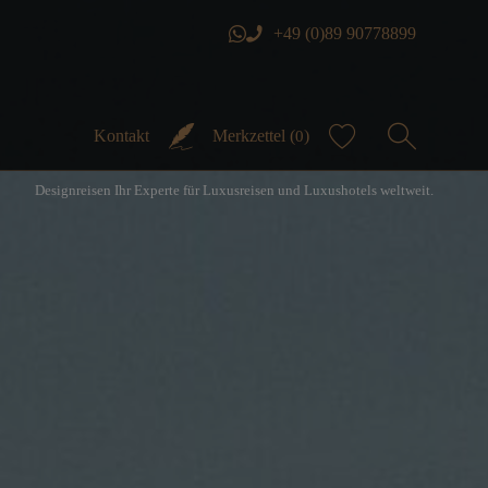
+49 (0)89 90778899
Kontakt
Merkzettel (
)
0
Designreisen Ihr Experte für Luxusreisen und Luxushotels weltweit.