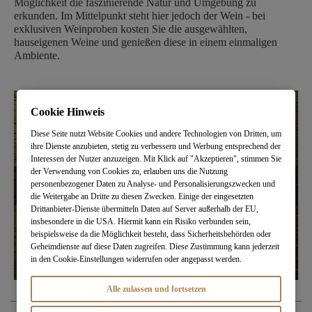
Möglichkeit die faszinierende Natur und Umgebung zu
erkunden. Im Mittelpunkt steht hier jedoch der Wein - bei
exklusiven Weinproben kosten Sie die ausgewählten,
hauseigenen Weine und genießen diese in einem einmaligen
Ambiente.
Cookie Hinweis
Diese Seite nutzt Website Cookies und andere Technologien von Dritten, um
ihre Dienste anzubieten, stetig zu verbessern und Werbung entsprechend der
Interessen der Nutzer anzuzeigen. Mit Klick auf "Akzeptieren", stimmen Sie
der Verwendung von Cookies zu, erlauben uns die Nutzung
personenbezogener Daten zu Analyse- und Personalisierungszwecken und
die Weitergabe an Dritte zu diesen Zwecken. Einige der eingesetzten
Drittanbieter-Dienste übermitteln Daten auf Server außerhalb der EU,
insbesondere in die USA. Hiermit kann ein Risiko verbunden sein,
beispielsweise da die Möglichkeit besteht, dass Sicherheitsbehörden oder
Geheimdienste auf diese Daten zugreifen. Diese Zustimmung kann jederzeit
in den Cookie-Einstellungen widerrufen oder angepasst werden.
Alle zulassen und fortsetzen