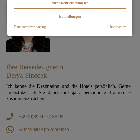
Nur essentielle zulassen
Einstellungen
Datenschutzerklärung
Impressum
Ihre Reisedesignerin
Derya Sinecek
Ich kenne die Destination und die Hotels persönlich. Gerne
unterstütze ich Sie dabei Ihre ganz persönliche Traumreise
zusammenzustellen.
+49 (0)89 90 77 88 99
Auf WhatsApp schreiben