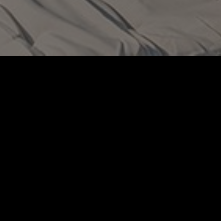
Beschreibung
Beschreibung
Villafläche 435 m² | 10 Personen | 5 Schlafzimm
In einem Land der Tradition und Architektur, in d
Norden der Insel die Villa N° 4 und erstreckt s
Die Villa umfasst zwei Stockwerke und weist ein