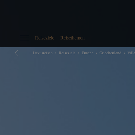
Reiseziele
Reisethemen
Luxusreisen
Reiseziele
Europa
Griechenland
Vill