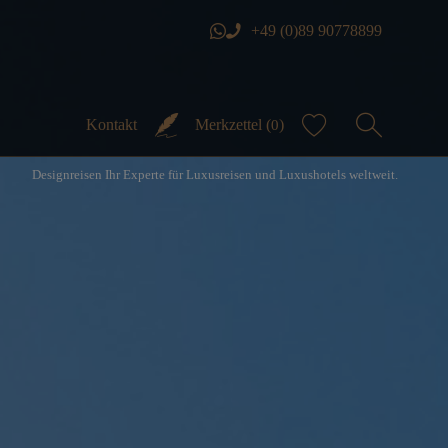
+49 (0)89 90778899
Kontakt
Merkzettel (
)
0
Designreisen Ihr Experte für Luxusreisen und Luxushotels weltweit.