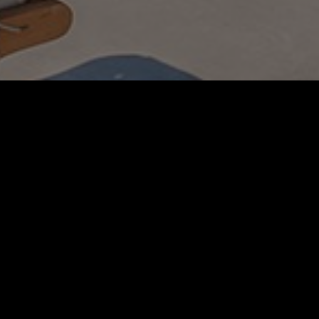
g
Service