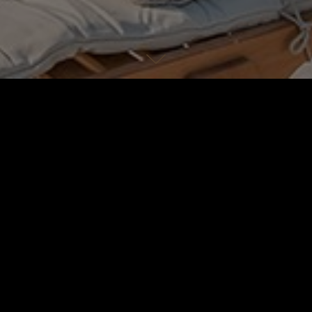
Lage
Ausstattun
er | 5 Badezimmer
er Design auf wilder Natur trifft, liegt im
ich über ein Grundstück von 4000 qm.
e typische griechische Architektur auf. Graue