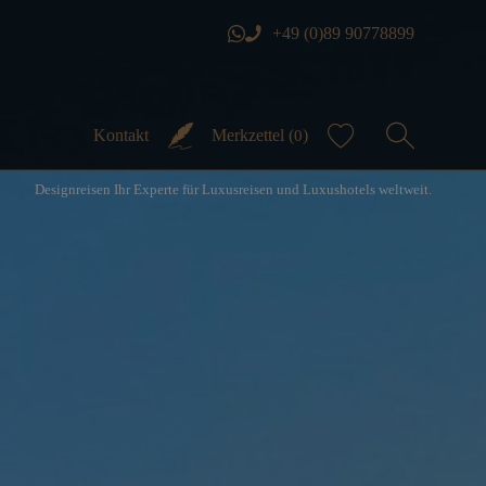
+49 (0)89 90778899
Kontakt
Merkzettel (
)
0
Designreisen Ihr Experte für Luxusreisen und Luxushotels weltweit.