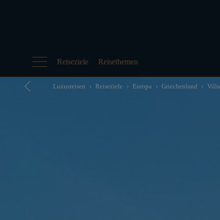
Reiseziele
Reisethemen
Luxusreisen
Reiseziele
Europa
Griechenland
Vill