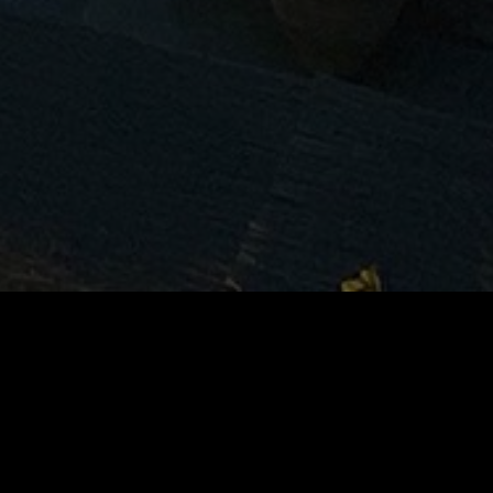
g
Service