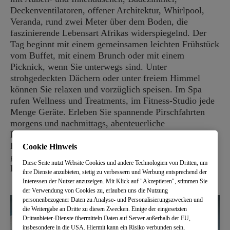
Deckenventilatoren, offener Architektur, Whirlpool,
Veranda, rund zwei Meter über dem Boden, die
faszinierende Lebensart Afrikas widerspiegelnd. Der
Tag beginnt mit einem gemeinsamen leichten Frühstück
vom Buffet, mit einem Brunch oder mit einem
Picknick, wenn Sie unterwegs sind. Unter
strohgedeckten Dächern oder unter freiem Himmel
können Sie relaxen und vorzüglich speisen. Im Spa
rufen Wellness und Treatments, im Fitness-Studio jede
Menge Geräte. Erleben Sie spannende Pirschfahrten
morgens und nachmittags, abenteuerliche
Buschwanderungen und gegen Aufpreis auch
Helikoptertouren. Und abends heißt es dann:
Cookie Hinweis
gemeinsam den aufregenden Tag bei einem Drink am
Diese Seite nutzt Website Cookies und andere Technologien von Dritten, um
Lagerfeuer Revue passieren lassen.
ihre Dienste anzubieten, stetig zu verbessern und Werbung entsprechend der
Interessen der Nutzer anzuzeigen. Mit Klick auf "Akzeptieren", stimmen Sie
der Verwendung von Cookies zu, erlauben uns die Nutzung
personenbezogener Daten zu Analyse- und Personalisierungszwecken und
die Weitergabe an Dritte zu diesen Zwecken. Einige der eingesetzten
Drittanbieter-Dienste übermitteln Daten auf Server außerhalb der EU,
insbesondere in die USA. Hiermit kann ein Risiko verbunden sein,