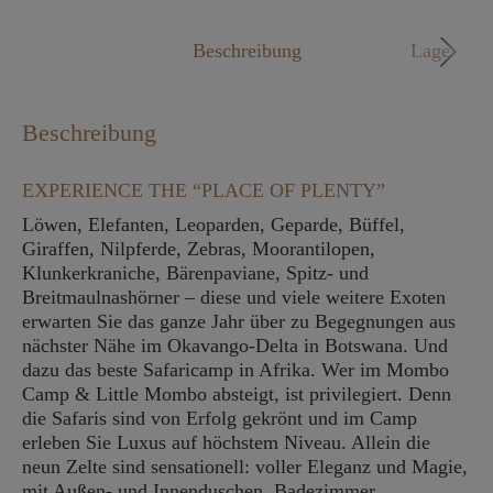
Mo. - Fr. 09:00 - 18:00 Uhr
Beschreibung
Lage
Beschreibung
EXPERIENCE THE “PLACE OF PLENTY”
Löwen, Elefanten, Leoparden, Geparde, Büffel,
Giraffen, Nilpferde, Zebras, Moorantilopen,
Klunkerkraniche, Bärenpaviane, Spitz- und
Breitmaulnashörner – diese und viele weitere Exoten
erwarten Sie das ganze Jahr über zu Begegnungen aus
nächster Nähe im Okavango-Delta in Botswana. Und
dazu das beste Safaricamp in Afrika. Wer im Mombo
Camp & Little Mombo absteigt, ist privilegiert. Denn
die Safaris sind von Erfolg gekrönt und im Camp
erleben Sie Luxus auf höchstem Niveau. Allein die
neun Zelte sind sensationell: voller Eleganz und Magie,
mit Außen- und Innenduschen, Badezimmer,