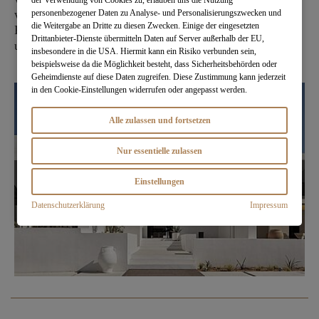
der Verwendung von Cookies zu, erlauben uns die Nutzung
wieder.
personenbezogener Daten zu Analyse- und Personalisierungszwecken und
die Weitergabe an Dritte zu diesen Zwecken. Einige der eingesetzten
Fans von mediterranen Ländern werden Paros lieben
Drittanbieter-Dienste übermitteln Daten auf Server außerhalb der EU,
und vom Parilio Hotel begeistert sein!
insbesondere in die USA. Hiermit kann ein Risiko verbunden sein,
beispielsweise da die Möglichkeit besteht, dass Sicherheitsbehörden oder
Geheimdienste auf diese Daten zugreifen. Diese Zustimmung kann jederzeit
in den Cookie-Einstellungen widerrufen oder angepasst werden.
Alle zulassen und fortsetzen
Nur essentielle zulassen
Einstellungen
Datenschutzerklärung
Impressum