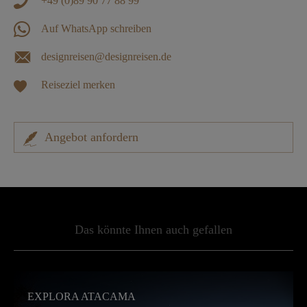
+49 (0)89 90 77 88 99
Auf WhatsApp schreiben
designreisen@designreisen.de
Reiseziel merken
Angebot anfordern
Das könnte Ihnen auch gefallen
EXPLORA ATACAMA