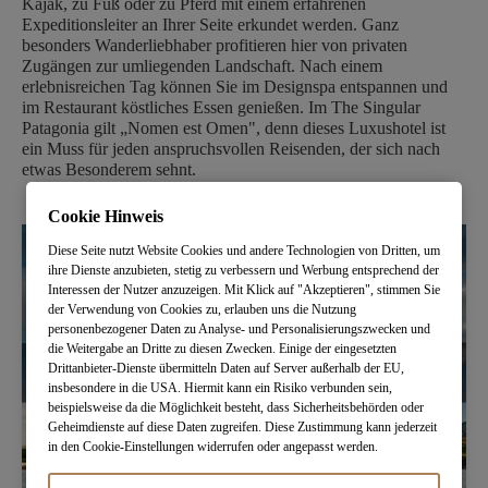
Kajak, zu Fuß oder zu Pferd mit einem erfahrenen
Expeditionsleiter an Ihrer Seite erkundet werden. Ganz
besonders Wanderliebhaber profitieren hier von privaten
Zugängen zur umliegenden Landschaft. Nach einem
erlebnisreichen Tag können Sie im Designspa entspannen und
im Restaurant köstliches Essen genießen. Im The Singular
Patagonia gilt „Nomen est Omen", denn dieses Luxushotel ist
ein Muss für jeden anspruchsvollen Reisenden, der sich nach
etwas Besonderem sehnt.
Cookie Hinweis
Diese Seite nutzt Website Cookies und andere Technologien von Dritten, um
ihre Dienste anzubieten, stetig zu verbessern und Werbung entsprechend der
Interessen der Nutzer anzuzeigen. Mit Klick auf "Akzeptieren", stimmen Sie
der Verwendung von Cookies zu, erlauben uns die Nutzung
personenbezogener Daten zu Analyse- und Personalisierungszwecken und
die Weitergabe an Dritte zu diesen Zwecken. Einige der eingesetzten
Drittanbieter-Dienste übermitteln Daten auf Server außerhalb der EU,
insbesondere in die USA. Hiermit kann ein Risiko verbunden sein,
beispielsweise da die Möglichkeit besteht, dass Sicherheitsbehörden oder
Geheimdienste auf diese Daten zugreifen. Diese Zustimmung kann jederzeit
in den Cookie-Einstellungen widerrufen oder angepasst werden.