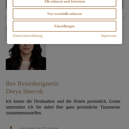
Alle zulassen und fortsetzen
Nur essentielle zulassen
Einstellungen
Datenschutzerklärung
Impressum
Ihre Reisedesignerin
Derya Sinecek
Ich kenne die Destination und die Hotels persönlich. Gerne
unterstütze ich Sie dabei Ihre ganz persönliche Traumreise
zusammenzustellen.