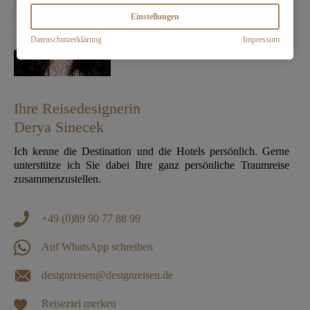
Einstellungen
Datenschutzerklärung
Impressum
Ihre Reisedesignerin
Derya Sinecek
Ich kenne die Destination und die Hotels persönlich. Gerne
unterstütze ich Sie dabei Ihre ganz persönliche Traumreise
zusammenzustellen.
+49 (0)89 90 77 88 99
Auf WhatsApp schreiben
designreisen@designreisen.de
Reiseziel merken