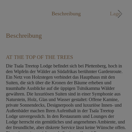
Mo. - Fr. 09:00 - 18:00 Uhr
Beschreibung
Lage
Beschreibung
AT THE TOP OF THE TREES
Die Tsala Treetop Lodge befindet sich bei Plettenberg, hoch in
den Wipfeln der Wälder an Südafrikas berühmter Gardenroute.
Ein Netz von Holzstegen verbindet das Haupthaus mit den
Suiten, die sich über die Kronen der Bäume erheben und
traumhafte Ausblicke auf die üppigen Tsitsikamma Wälder
gewähren. Die luxuriösen Suiten sind in einer Symphonie aus
Naturstein, Holz, Glas und Wasser gestaltet: Offene Kamine,
private Sonnendecks, Designerpools und luxuriöse Innen- und
Außenbäder machen Ihren Aufenthalt in der Tsala Treetop
Lodge unvergesslich. In den Restaurants und Lounges der
Lodge herrscht ein gemütliches und angenehmes Ambiente, und
der freundliche, aber diskrete Service lässt keine Wünsche offen.