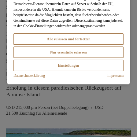
zur Antarktis. Bei günstigen Wetterbedingungen fliegen
Drittanbieter-Dienste übermitteln Daten auf Server außerhalb der EU,
Sie am nächsten Tag nach King George Island und
insbesondere in die USA. Hiermit kann ein Risiko verbunden sein,
gehen an Bord eines luxuriösen Expeditionsschiffes,
beispielsweise da die Möglichkeit besteht, dass Sicherheitsbehörden oder
das Sie zu einer unvergesslichen Erkundung des siebten
Geheimdienste auf diese Daten zugreifen. Diese Zustimmung kann jederzeit
in den Cookie-Einstellungen widerrufen oder angepasst werden.
Kontinents bringt. In Bogotá, Kolumbiens dynamischer
Hauptstadt, begeistern farbenfrohe Straßenkunst und
Alle zulassen und fortsetzen
koloniale Architektur. Kosten Sie den berühmten
kolumbianischen Kaffee und entdecken Sie moderne
Nur essentielle zulassen
Geschäfte, historische Sehenswürdigkeiten und die
innovative neu-kolumbianische Küche. Als krönender
Einstellungen
Abschluss Ihrer Reise erwartet Sie unser legendäres
karibisches Refugium auf den Bahamas. Verlängern Sie
Datenschutzerklärung
Impressum
Ihren Aufenthalt und genießen Sie zusätzliche Tage der
Erholung in diesem paradiesischen Rückzugsort auf
Paradise Island.
USD 215,000 pro Person (bei Doppelbelegung) / USD
21,500 Zuschlag für Alleinreisende