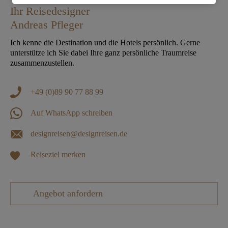
Ihr Reisedesigner
Andreas Pfleger
Ich kenne die Destination und die Hotels persönlich. Gerne
unterstütze ich Sie dabei Ihre ganz persönliche Traumreise
zusammenzustellen.
+49 (0)89 90 77 88 99
Auf WhatsApp schreiben
designreisen@designreisen.de
Reiseziel merken
Angebot anfordern