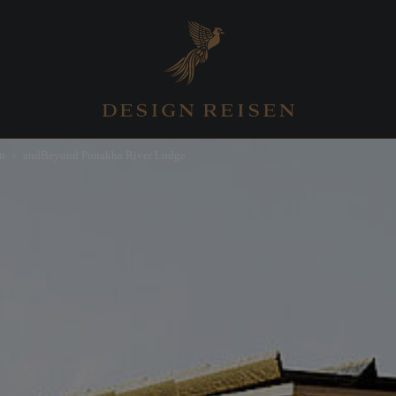
n
andBeyond Punakha River Lodge