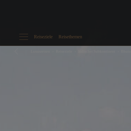
Reiseziele
Reisethemen
Luxusreisen
Reiseziele
Indischer Subkontinent
Bhuta