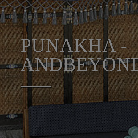
PUNAKHA -
ANDBEYOND