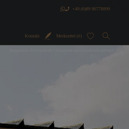
+49 (0)89 90778899
Kontakt
Merkzettel (
)
0
Designreisen Ihr Experte für Luxusreisen und Luxushotels weltweit.