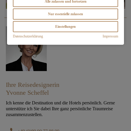
Alle zulassen und fortsetzen
Nur essentielle zulassen
Einstellungen
Datenschutzerklärung
Impressum
Ihre Reisedesignerin
Yvonne Scheffel
Ich kenne die Destination und die Hotels persönlich. Gerne
unterstütze ich Sie dabei Ihre ganz persönliche Traumreise
zusammenzustellen.