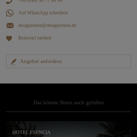
+49 (0)89 90 77 88 99
Auf WhatsApp schreiben
designreisen@designreisen.de
Reiseziel merken
Angebot anfordern
Das könnte Ihnen auch gefallen
HOTEL ESENCIA