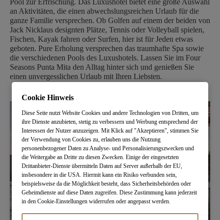
Pool zur Erfrischung. Das Luxushotel bietet eine große Auswahl
an Aktivitäten, die einen abwechslungsreichen Urlaub für die
ganze Familie versprechen. Ob Golfen auf einem der beiden von
Jack Nicklaus designten Plätze, Tennis oder Volleyball spielen,
Fischen, Kayak fahren oder Surfen, hier ist für Jeden etwas
geboten. Pure Erholung versprechen das traumhafte Spa sowie
die verschiedenen Pools des Luxushotels. Lassen Sie im Four
Seasons Punta Mita den Alltag hinter sich und genießen Sie
einen unvergesslichen Urlaub mit Ihren Liebsten.
Cookie Hinweis
Diese Seite nutzt Website Cookies und andere Technologien von Dritten, um
ihre Dienste anzubieten, stetig zu verbessern und Werbung entsprechend der
Interessen der Nutzer anzuzeigen. Mit Klick auf "Akzeptieren", stimmen Sie
der Verwendung von Cookies zu, erlauben uns die Nutzung
personenbezogener Daten zu Analyse- und Personalisierungszwecken und
die Weitergabe an Dritte zu diesen Zwecken. Einige der eingesetzten
Drittanbieter-Dienste übermitteln Daten auf Server außerhalb der EU,
insbesondere in die USA. Hiermit kann ein Risiko verbunden sein,
beispielsweise da die Möglichkeit besteht, dass Sicherheitsbehörden oder
Geheimdienste auf diese Daten zugreifen. Diese Zustimmung kann jederzeit
in den Cookie-Einstellungen widerrufen oder angepasst werden.