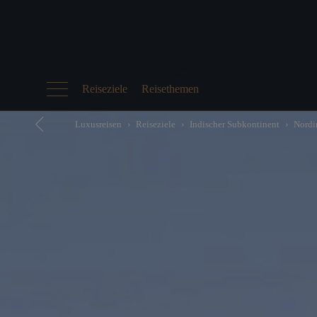
Reiseziele
Reisethemen
Luxusreisen
Reiseziele
Indischer Subkontinent
Nordi