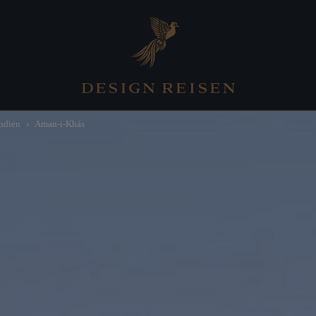
ndien
Aman-i-Khás