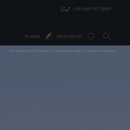
+49 (0)89 90778899
Kontakt
Merkzettel (
)
0
Designreisen Ihr Experte für Luxusreisen und Luxushotels weltweit.