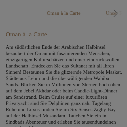
Mo. - Fr. 09:00 - 18:00 Uhr
Oman à la Carte
Unser Rei
Oman à la Carte
Am südöstlichen Ende der Arabischen Halbinsel
bezaubert der Oman mit faszinierenden Menschen,
einzigartigen Kulturschätzen und einer eindrucksvollen
Landschaft. Entdecken Sie das Sultanat mit all Ihren
Sinnen! Bestaunen Sie die glitzernde Metropole Maskat,
Städte aus Lehm und die überwältigenden Wahiba
Sands. Blicken Sie in Millionen von Sternen hoch oben
auf dem Jebel Akhdar oder beim Candle-Light-Dinner
am Sandstrand. Beim Cruise auf einer luxuriösen
Privatyacht sind Sie Delphinen ganz nah. Tagelang
Ruhe und Luxus finden Sie im Six Senses Zighy Bay
auf der Halbinsel Musandam. Tauchen Sie ein in
Sindbads Abenteuer und erleben Sie tausendundeinen