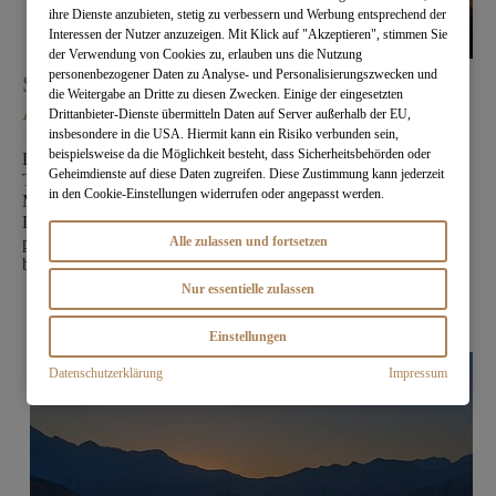
ihre Dienste anzubieten, stetig zu verbessern und Werbung entsprechend der
Interessen der Nutzer anzuzeigen. Mit Klick auf "Akzeptieren", stimmen Sie
der Verwendung von Cookies zu, erlauben uns die Nutzung
personenbezogener Daten zu Analyse- und Personalisierungszwecken und
Star Gazing: Sternebeobachtung am Jebel
die Weitergabe an Dritte zu diesen Zwecken. Einige der eingesetzten
Akhdar
Drittanbieter-Dienste übermitteln Daten auf Server außerhalb der EU,
insbesondere in die USA. Hiermit kann ein Risiko verbunden sein,
beispielsweise da die Möglichkeit besteht, dass Sicherheitsbehörden oder
Der Jebel Akhdar ist Teil des Al Hajar Gebirges und mit seinen
Geheimdienste auf diese Daten zugreifen. Diese Zustimmung kann jederzeit
Tälern, Hochebenen und Gipfeln wirklich einzigartig. 2.000
in den Cookie-Einstellungen widerrufen oder angepasst werden.
Meter über dem Meer und ganz ohne störende
Lichtverschmutzung können Sie hier mit bloßem Auge oder mit
Alle zulassen und fortsetzen
professionellem Equipment den funkelnden Sternenhimmel
beobachten – ein Erlebnis der Extraklasse!
Nur essentielle zulassen
Einstellungen
Datenschutzerklärung
Impressum