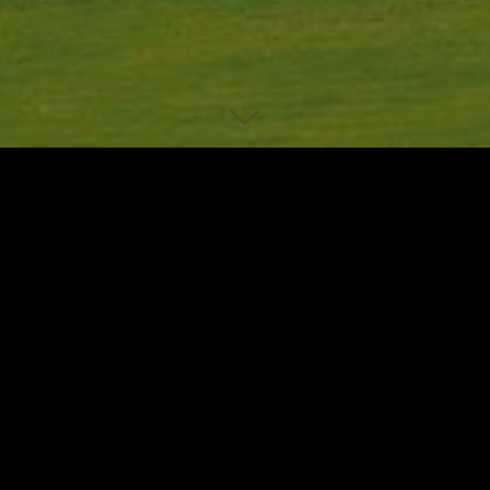
Zimmerkategorien
Kulinarische 
et sich im Herzen von Peru im Tal eines
ur können Sie hier ein Höchstmaß an