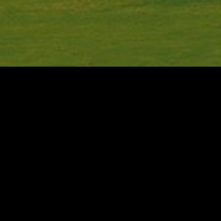
Beschreibung
Lage
Beschreibung
SACRED PLACE
Das exklusive Belmond Hotel Rio Sagrado befind
früheren Inca Empires. Umgeben von wilder Nat