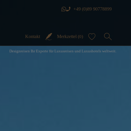
+49 (0)89 90778899
Kontakt
Merkzettel (
)
0
Designreisen Ihr Experte für Luxusreisen und Luxushotels weltweit.