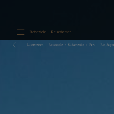
Reiseziele
Reisethemen
Luxusreisen
Reiseziele
Südamerika
Peru
Rio Sagra